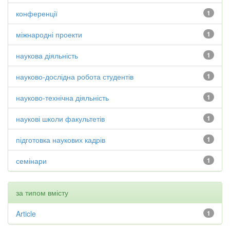
конференції
1
міжнародні проекти
1
наукова діяльність
1
науково-дослідна робота студентів
1
науково-технічна діяльність
1
наукові школи факультетів
1
підготовка наукових кадрів
1
семінари
1
за типом вмісту
Article
1