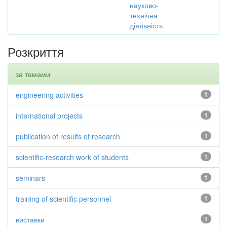
науково-
технічна
діяльність
Розкриття
за темами
engineering activities
1
international projects
1
publication of results of research
1
scientific-research work of students
1
seminars
1
training of scientific personnel
1
виставки
1