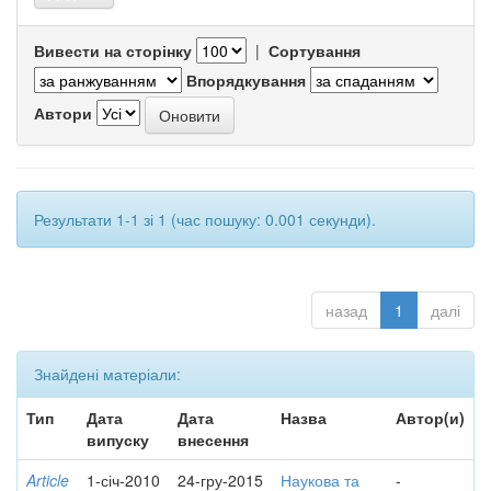
Вивести на сторінку
|
Сортування
Впорядкування
Автори
Результати 1-1 зі 1 (час пошуку: 0.001 секунди).
назад
1
далі
Знайдені матеріали:
Тип
Дата
Дата
Назва
Автор(и)
випуску
внесення
Article
1-січ-2010
24-гру-2015
Наукова та
-