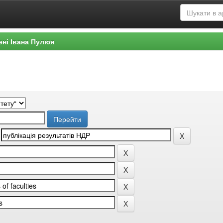
ені Івана Пулюя