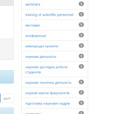
seminars
1
training of scientific personnel
1
виставки
1
конференції
1
міжнародні проекти
1
наукова діяльність
1
науково-дослідна робота
1
студентів
науково-технічна діяльність
1
наукові школи факультетів
1
далі
підготовка наукових кадрів
1
семінари
1