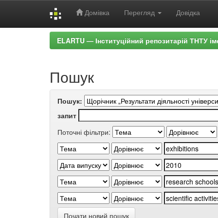
Домівка
Перегляд
Довідка
Skip
ELARTU — Інституційний репозитарій ТНТУ ім
navigation
Пошук
Пошук:
запит
Поточні фільтри:
Почати новий пошук