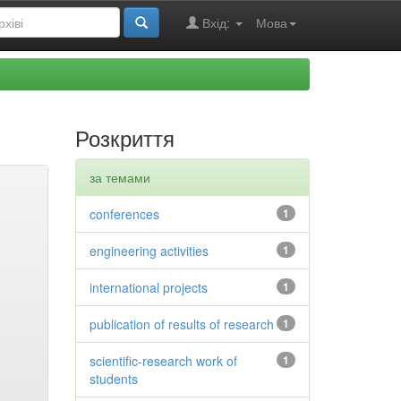
Вхід:
Мова
Розкриття
за темами
conferences
1
engineering activities
1
international projects
1
publication of results of research
1
scientific-research work of
1
students