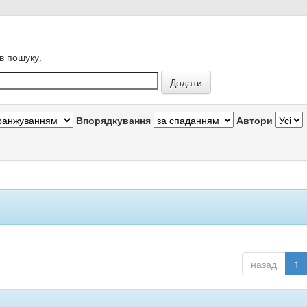
в пошуку.
Впорядкування
Автори
назад
1