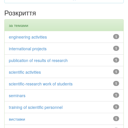
Розкриття
за темами
engineering activities
1
international projects
1
publication of results of research
1
scientific activities
1
scientific-research work of students
1
seminars
1
training of scientific personnel
1
виставки
1