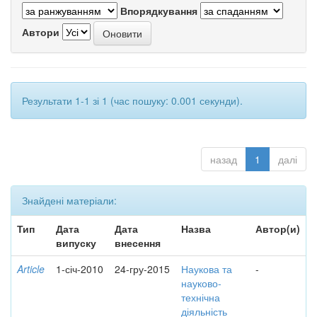
Впорядкування
Автори
Результати 1-1 зі 1 (час пошуку: 0.001 секунди).
назад
1
далі
Знайдені матеріали:
Тип
Дата
Дата
Назва
Автор(и)
випуску
внесення
Article
1-січ-2010
24-гру-2015
Наукова та
-
науково-
технічна
діяльність