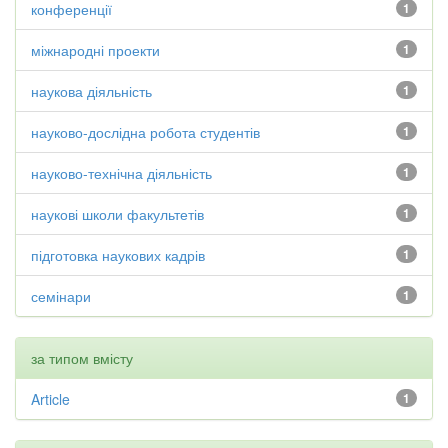
конференції
1
міжнародні проекти
1
наукова діяльність
1
науково-дослідна робота студентів
1
науково-технічна діяльність
1
наукові школи факультетів
1
підготовка наукових кадрів
1
семінари
1
за типом вмісту
Article
1