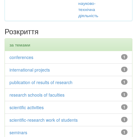
науково-
технічна
діяльність
Розкриття
за темами
conferences
1
international projects
1
publication of results of research
1
research schools of faculties
1
scientific activities
1
scientific-research work of students
1
seminars
1