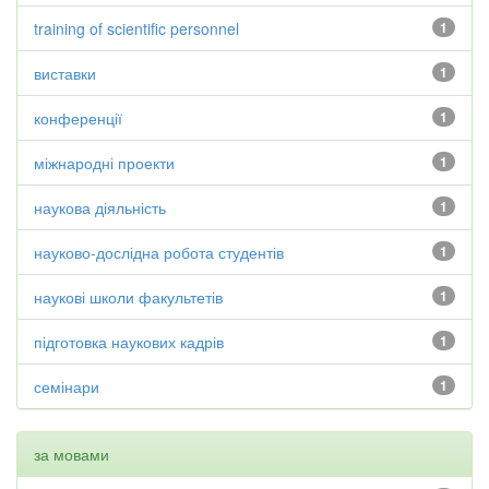
training of scientific personnel
1
виставки
1
конференції
1
міжнародні проекти
1
наукова діяльність
1
науково-дослідна робота студентів
1
наукові школи факультетів
1
підготовка наукових кадрів
1
семінари
1
за мовами