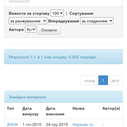
Вивести на сторінку
|
Сортування
Впорядкування
Автори
Результати 1-1 зі 1 (час пошуку: 0.002 секунди).
назад
1
далі
Знайдені матеріали:
Тип
Дата
Дата
Назва
Автор(и)
випуску
внесення
Article
1-січ-2010
24-гру-2015
Наукова та
-