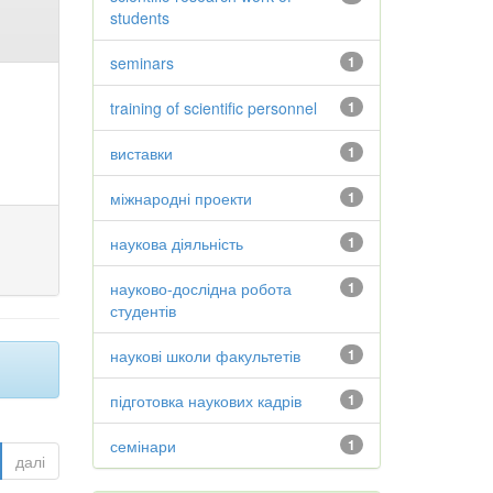
students
seminars
1
training of scientific personnel
1
виставки
1
міжнародні проекти
1
наукова діяльність
1
науково-дослідна робота
1
студентів
наукові школи факультетів
1
підготовка наукових кадрів
1
семінари
1
далі