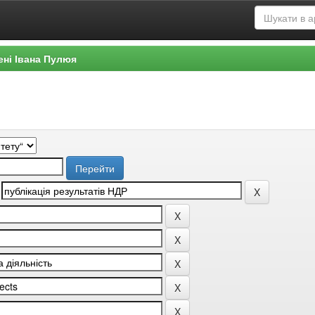
ені Івана Пулюя