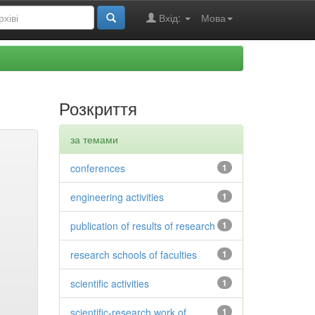
Вхід:
Мова
Розкриття
за темами
conferences
1
engineering activities
1
publication of results of research
1
research schools of faculties
1
scientific activities
1
scientific-research work of
1