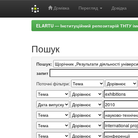
Домівка
Перегляд
Довідка
Skip
ELARTU — Інституційний репозитарій ТНТУ ім
navigation
Пошук
Пошук:
запит
Поточні фільтри: