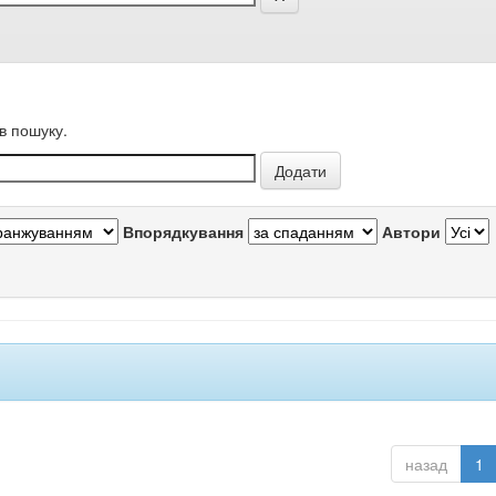
в пошуку.
Впорядкування
Автори
назад
1