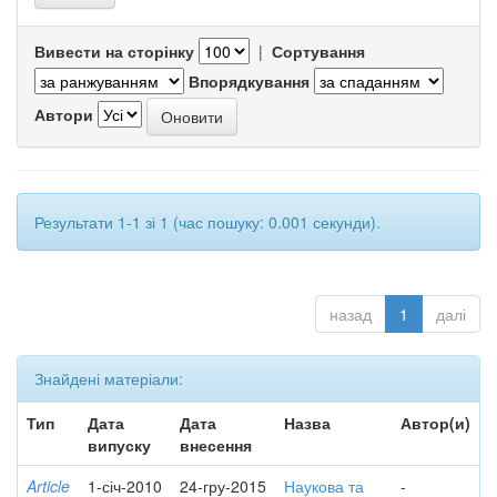
Вивести на сторінку
|
Сортування
Впорядкування
Автори
Результати 1-1 зі 1 (час пошуку: 0.001 секунди).
назад
1
далі
Знайдені матеріали:
Тип
Дата
Дата
Назва
Автор(и)
випуску
внесення
Article
1-січ-2010
24-гру-2015
Наукова та
-