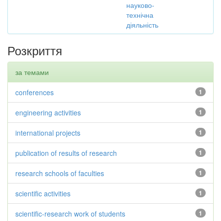
науково-
технічна
діяльність
Розкриття
за темами
conferences
1
engineering activities
1
international projects
1
publication of results of research
1
research schools of faculties
1
scientific activities
1
scientific-research work of students
1