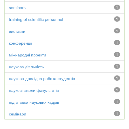
seminars
1
training of scientific personnel
1
виставки
1
конференції
1
міжнародні проекти
1
наукова діяльність
1
науково-дослідна робота студентів
1
наукові школи факультетів
1
підготовка наукових кадрів
1
семінари
1