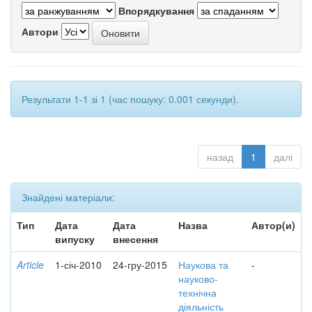
Впорядкування
Автори
Результати 1-1 зі 1 (час пошуку: 0.001 секунди).
назад
1
далі
Знайдені матеріали:
Тип
Дата
Дата
Назва
Автор(и)
випуску
внесення
Article
1-січ-2010
24-гру-2015
Наукова та
-
науково-
технічна
діяльність