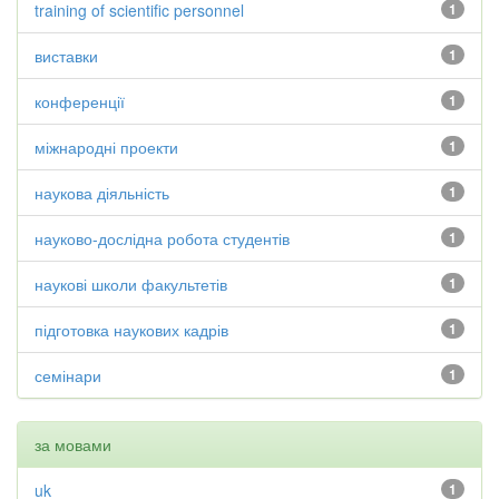
training of scientific personnel
1
виставки
1
конференції
1
міжнародні проекти
1
наукова діяльність
1
науково-дослідна робота студентів
1
наукові школи факультетів
1
підготовка наукових кадрів
1
семінари
1
за мовами
uk
1