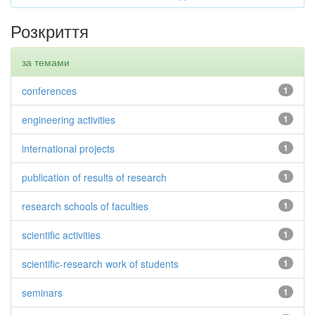
Розкриття
за темами
conferences
1
engineering activities
1
international projects
1
publication of results of research
1
research schools of faculties
1
scientific activities
1
scientific-research work of students
1
seminars
1