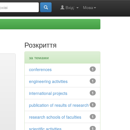
Вхід:
Мова
Розкриття
за темами
conferences
1
engineering activities
1
international projects
1
publication of results of research
1
research schools of faculties
1
scientific activities
1