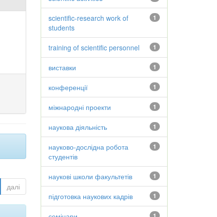
scientific-research work of
1
students
training of scientific personnel
1
виставки
1
конференції
1
міжнародні проекти
1
наукова діяльність
1
науково-дослідна робота
1
студентів
наукові школи факультетів
1
далі
підготовка наукових кадрів
1
семінари
1