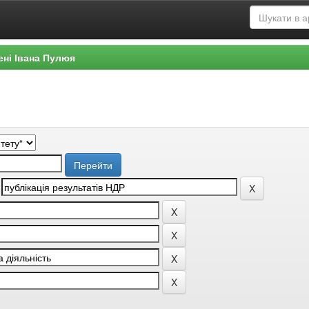
ені Івана Пулюя