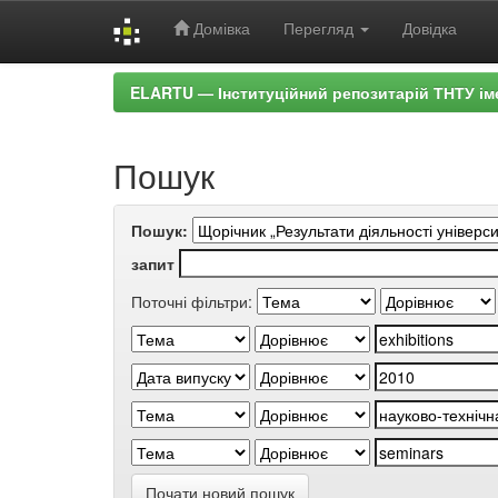
Домівка
Перегляд
Довідка
Skip
ELARTU — Інституційний репозитарій ТНТУ ім
navigation
Пошук
Пошук:
запит
Поточні фільтри:
Почати новий пошук