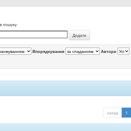
в пошуку.
Впорядкування
Автори
назад
1