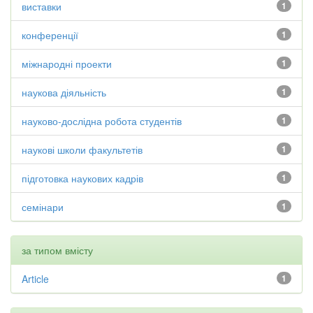
виставки
1
конференції
1
міжнародні проекти
1
наукова діяльність
1
науково-дослідна робота студентів
1
наукові школи факультетів
1
підготовка наукових кадрів
1
семінари
1
за типом вмісту
Article
1