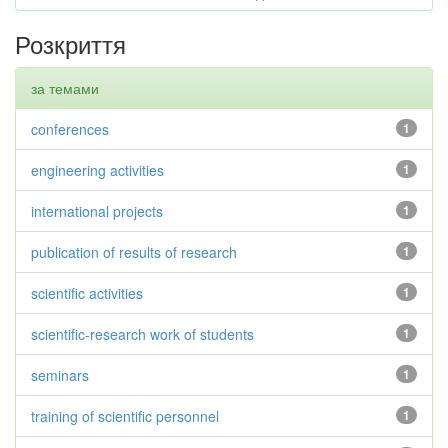
Розкриття
за темами
conferences
1
engineering activities
1
international projects
1
publication of results of research
1
scientific activities
1
scientific-research work of students
1
seminars
1
training of scientific personnel
1