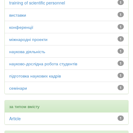
training of scientific personnel
1
виставки
1
конференції
1
міжнародні проекти
1
наукова діяльність
1
науково-дослідна робота студентів
1
підготовка наукових кадрів
1
семінари
1
за типом вмісту
Article
1