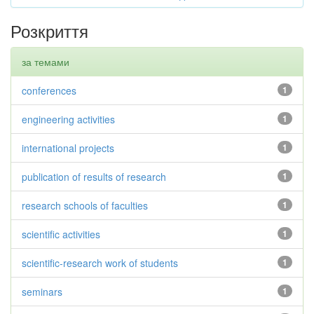
Розкриття
за темами
conferences
1
engineering activities
1
international projects
1
publication of results of research
1
research schools of faculties
1
scientific activities
1
scientific-research work of students
1
seminars
1