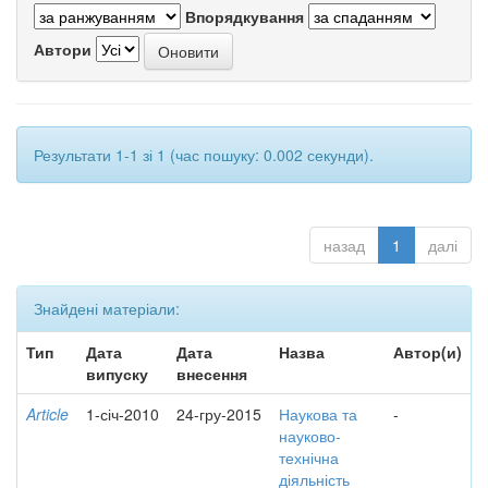
Впорядкування
Автори
Результати 1-1 зі 1 (час пошуку: 0.002 секунди).
назад
1
далі
Знайдені матеріали:
Тип
Дата
Дата
Назва
Автор(и)
випуску
внесення
Article
1-січ-2010
24-гру-2015
Наукова та
-
науково-
технічна
діяльність