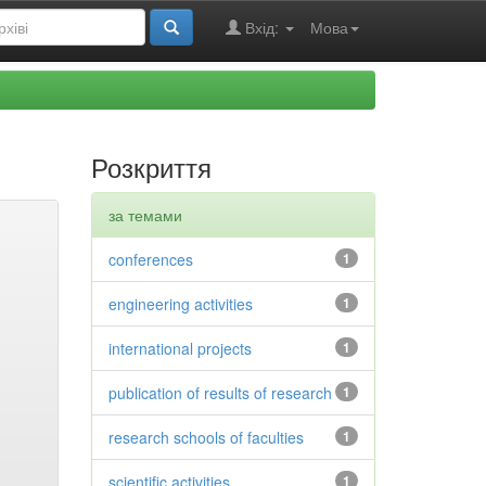
Вхід:
Мова
Розкриття
за темами
conferences
1
engineering activities
1
international projects
1
publication of results of research
1
research schools of faculties
1
scientific activities
1