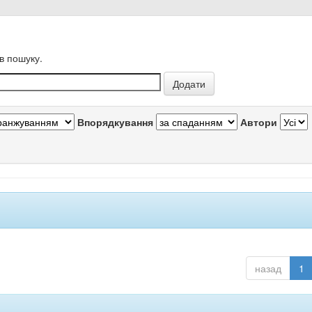
в пошуку.
Впорядкування
Автори
назад
1