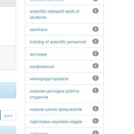
scientific-research work of
1
students
seminars
1
training of scientific personnel
1
виставки
1
конференції
1
міжнародні проекти
1
науково-дослідна робота
1
студентів
наукові школи факультетів
1
далі
підготовка наукових кадрів
1
семінари
1