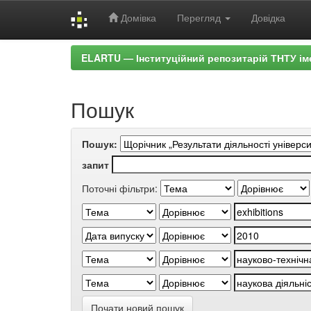
Домівка
Перегляд
Довідка
Skip
ELARTU — Інституційний репозитарій ТНТУ ім
navigation
Пошук
Пошук:
запит
Поточні фільтри:
Почати новий пошук