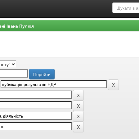
ені Івана Пулюя