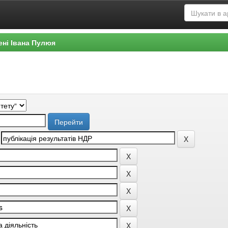
ені Івана Пулюя