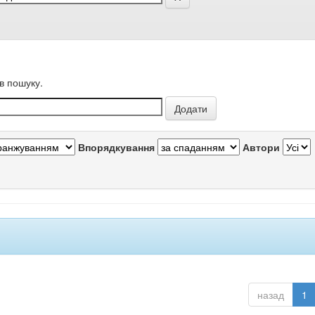
в пошуку.
Впорядкування
Автори
назад
1