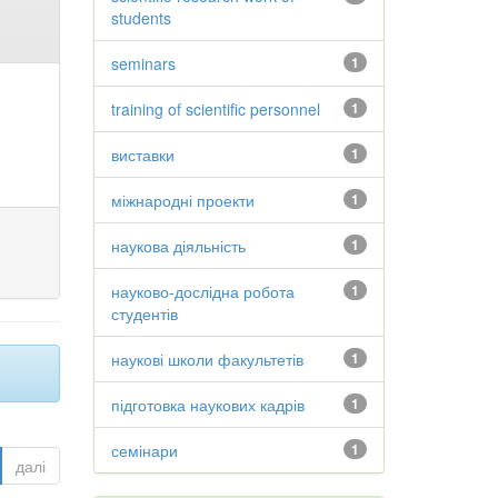
students
seminars
1
training of scientific personnel
1
виставки
1
міжнародні проекти
1
наукова діяльність
1
науково-дослідна робота
1
студентів
наукові школи факультетів
1
підготовка наукових кадрів
1
семінари
1
далі