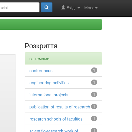
Вхід:
Мова
Розкриття
за темами
conferences
1
engineering activities
1
international projects
1
publication of results of research
1
research schools of faculties
1
scientific-research work of
1