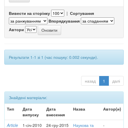
Вивести на сторінку
|
Сортування
Впорядкування
Автори
Результати 1-1 зі 1 (час пошуку: 0.002 секунди).
назад
1
далі
Знайдені матеріали:
Тип
Дата
Дата
Назва
Автор(и)
випуску
внесення
Article
1-січ-2010
24-гру-2015
Наукова та
-