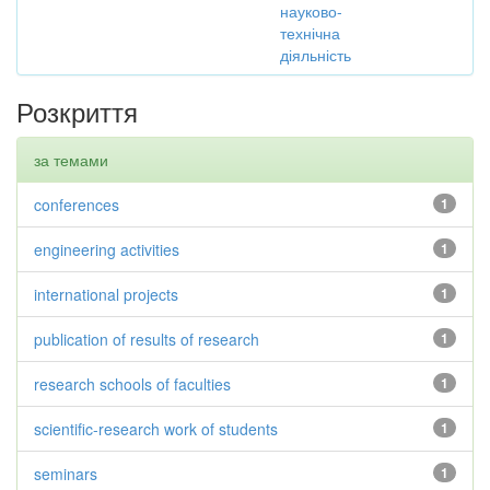
науково-
технічна
діяльність
Розкриття
за темами
conferences
1
engineering activities
1
international projects
1
publication of results of research
1
research schools of faculties
1
scientific-research work of students
1
seminars
1