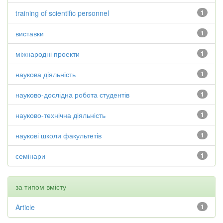
training of scientific personnel
1
виставки
1
міжнародні проекти
1
наукова діяльність
1
науково-дослідна робота студентів
1
науково-технічна діяльність
1
наукові школи факультетів
1
семінари
1
за типом вмісту
Article
1