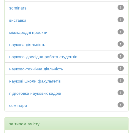
seminars
1
виставки
1
міжнародні проекти
1
наукова діяльність
1
науково-дослідна робота студентів
1
науково-технічна діяльність
1
наукові школи факультетів
1
підготовка наукових кадрів
1
семінари
1
за типом вмісту