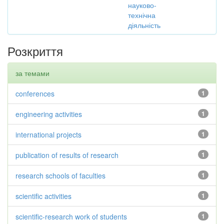
науково-
технічна
діяльність
Розкриття
за темами
conferences
1
engineering activities
1
international projects
1
publication of results of research
1
research schools of faculties
1
scientific activities
1
scientific-research work of students
1