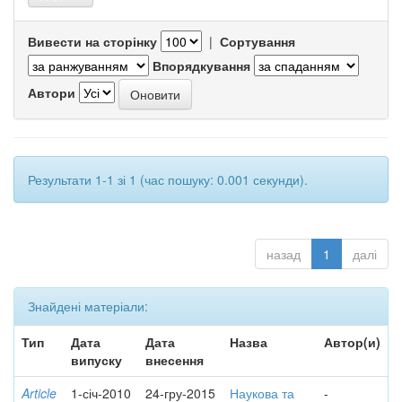
Вивести на сторінку
|
Сортування
Впорядкування
Автори
Результати 1-1 зі 1 (час пошуку: 0.001 секунди).
назад
1
далі
Знайдені матеріали:
Тип
Дата
Дата
Назва
Автор(и)
випуску
внесення
Article
1-січ-2010
24-гру-2015
Наукова та
-