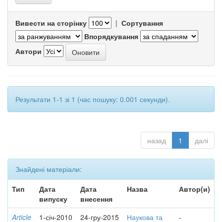
Вивести на сторінку
|
Сортування
Впорядкування
Автори
Результати 1-1 зі 1 (час пошуку: 0.001 секунди).
назад
1
далі
Знайдені матеріали:
Тип
Дата
Дата
Назва
Автор(и)
випуску
внесення
Article
1-січ-2010
24-гру-2015
Наукова та
-