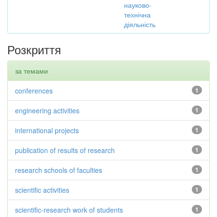
науково-
технічна
діяльність
Розкриття
за темами
conferences
1
engineering activities
1
international projects
1
publication of results of research
1
research schools of faculties
1
scientific activities
1
scientific-research work of students
1