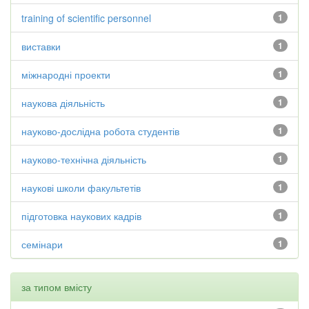
training of scientific personnel
1
виставки
1
міжнародні проекти
1
наукова діяльність
1
науково-дослідна робота студентів
1
науково-технічна діяльність
1
наукові школи факультетів
1
підготовка наукових кадрів
1
семінари
1
за типом вмісту