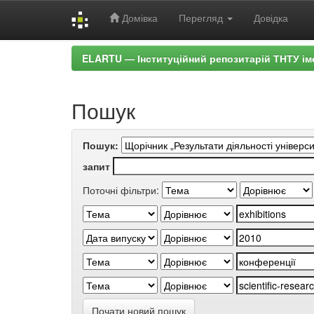
Домівка
Перегляд
Довідка
Skip
ELARTU — Інституційний репозитарій ТНТУ ім
navigation
Пошук
Пошук:
запит
Поточні фільтри:
Почати новий пошук