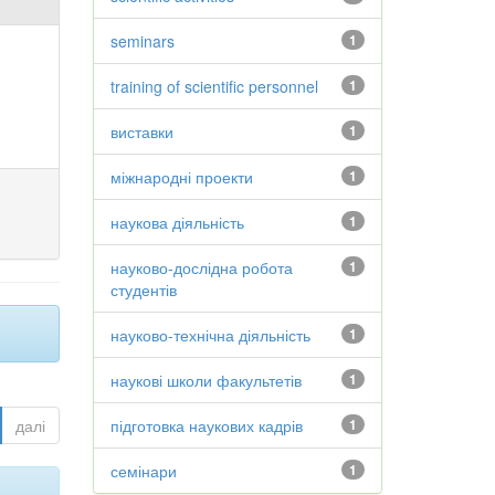
seminars
1
training of scientific personnel
1
виставки
1
міжнародні проекти
1
наукова діяльність
1
науково-дослідна робота
1
студентів
науково-технічна діяльність
1
наукові школи факультетів
1
далі
підготовка наукових кадрів
1
семінари
1