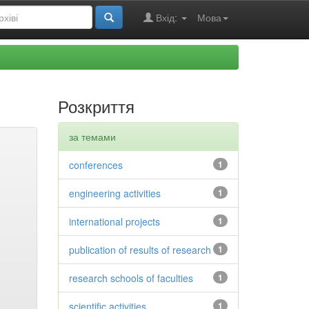
Вхід:
Мова
Розкриття
за темами
conferences
1
engineering activities
1
international projects
1
publication of results of research
1
research schools of faculties
1
scientific activities
1