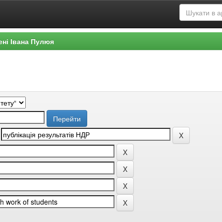
ені Івана Пулюя