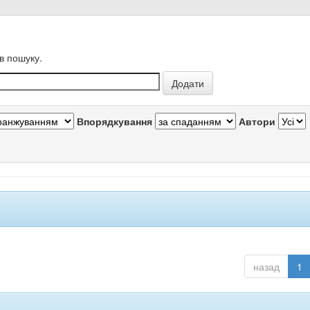
в пошуку.
Впорядкування
Автори
назад
1