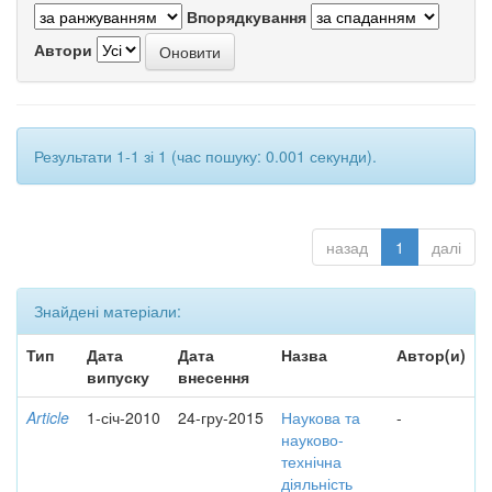
Впорядкування
Автори
Результати 1-1 зі 1 (час пошуку: 0.001 секунди).
назад
1
далі
Знайдені матеріали:
Тип
Дата
Дата
Назва
Автор(и)
випуску
внесення
Article
1-січ-2010
24-гру-2015
Наукова та
-
науково-
технічна
діяльність