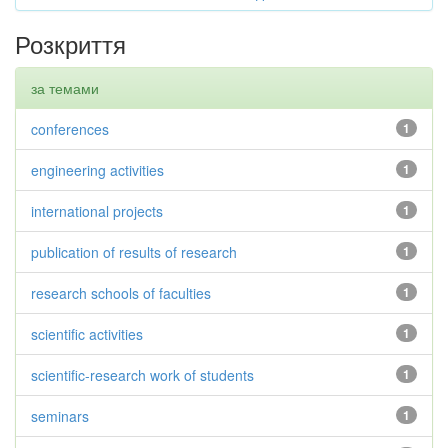
Розкриття
за темами
conferences
1
engineering activities
1
international projects
1
publication of results of research
1
research schools of faculties
1
scientific activities
1
scientific-research work of students
1
seminars
1