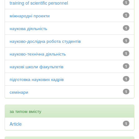
training of scientific personnel
1
міжнародні проекти
1
наукова діяльність
1
науково-дослідна робота студентів
1
науково-технічна діяльність
1
наукові школи факультетів
1
підготовка наукових кадрів
1
семінари
1
за типом вмісту
Article
1