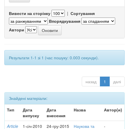
Вивести на сторінку
|
Сортування
Впорядкування
Автори
Результати 1-1 зі 1 (час пошуку: 0.003 секунди).
назад
1
далі
Знайдені матеріали:
Тип
Дата
Дата
Назва
Автор(и)
випуску
внесення
Article
1-січ-2010
24-гру-2015
Наукова та
-