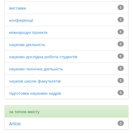
виставки
1
конференції
1
міжнародні проекти
1
наукова діяльність
1
науково-дослідна робота студентів
1
науково-технічна діяльність
1
наукові школи факультетів
1
підготовка наукових кадрів
1
за типом вмісту
Article
1