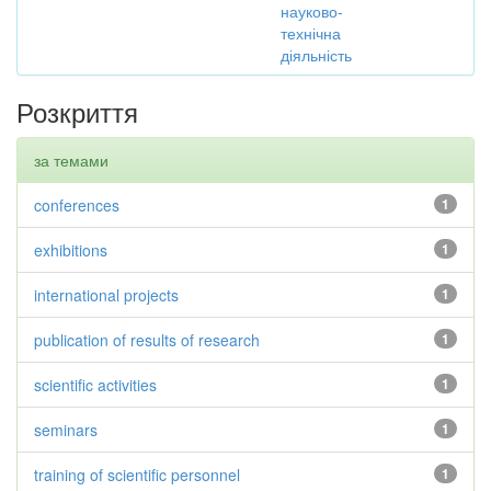
науково-
технічна
діяльність
Розкриття
за темами
conferences
1
exhibitions
1
international projects
1
publication of results of research
1
scientific activities
1
seminars
1
training of scientific personnel
1