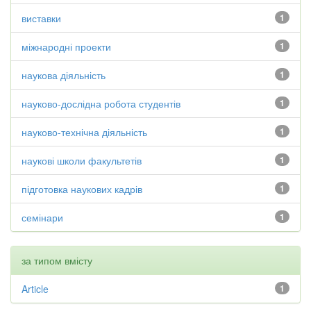
виставки
1
міжнародні проекти
1
наукова діяльність
1
науково-дослідна робота студентів
1
науково-технічна діяльність
1
наукові школи факультетів
1
підготовка наукових кадрів
1
семінари
1
за типом вмісту
Article
1