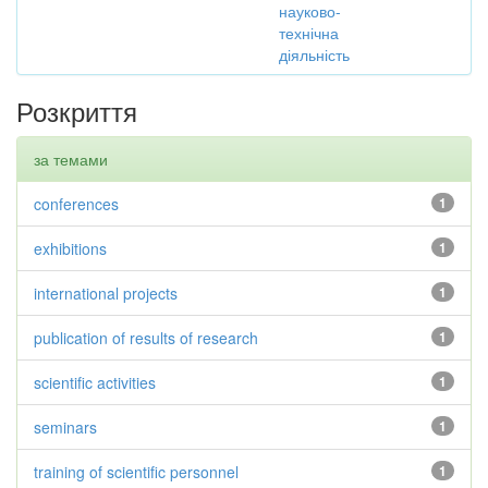
науково-
технічна
діяльність
Розкриття
за темами
conferences
1
exhibitions
1
international projects
1
publication of results of research
1
scientific activities
1
seminars
1
training of scientific personnel
1