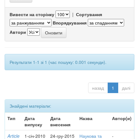
Вивести на сторінку
|
Сортування
Впорядкування
Автори
Результати 1-1 зі 1 (час пошуку: 0.001 секунди).
назад
1
далі
Знайдені матеріали:
Тип
Дата
Дата
Назва
Автор(и)
випуску
внесення
Article
1-січ-2010
24-гру-2015
Наукова та
-