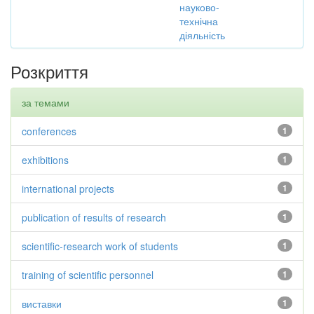
науково-
технічна
діяльність
Розкриття
за темами
conferences
1
exhibitions
1
international projects
1
publication of results of research
1
scientific-research work of students
1
training of scientific personnel
1
виставки
1