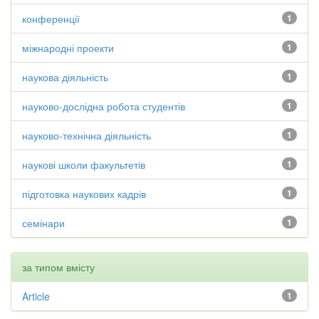
конференції
1
міжнародні проекти
1
наукова діяльність
1
науково-дослідна робота студентів
1
науково-технічна діяльність
1
наукові школи факультетів
1
підготовка наукових кадрів
1
семінари
1
за типом вмісту
Article
1