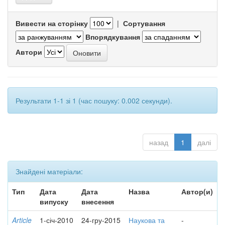
Вивести на сторінку
|
Сортування
Впорядкування
Автори
Результати 1-1 зі 1 (час пошуку: 0.002 секунди).
назад
1
далі
Знайдені матеріали:
Тип
Дата
Дата
Назва
Автор(и)
випуску
внесення
Article
1-січ-2010
24-гру-2015
Наукова та
-