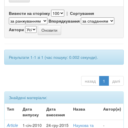
Вивести на сторінку
|
Сортування
Впорядкування
Автори
Результати 1-1 зі 1 (час пошуку: 0.002 секунди).
назад
1
далі
Знайдені матеріали:
Тип
Дата
Дата
Назва
Автор(и)
випуску
внесення
Article
1-січ-2010
24-гру-2015
Наукова та
-