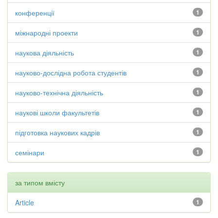
конференції
1
міжнародні проекти
1
наукова діяльність
1
науково-дослідна робота студентів
1
науково-технічна діяльність
1
наукові школи факультетів
1
підготовка наукових кадрів
1
семінари
1
за типом вмісту
Article
1