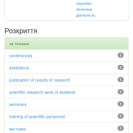
науково-
технічна
діяльність
Розкриття
за темами
conferences
1
exhibitions
1
publication of results of research
1
scientific-research work of students
1
seminars
1
training of scientific personnel
1
виставки
1