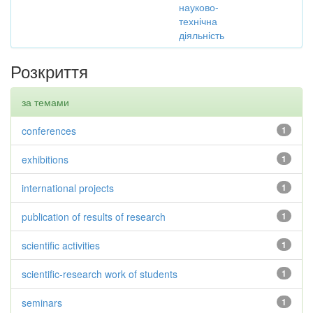
науково-
технічна
діяльність
Розкриття
за темами
conferences
1
exhibitions
1
international projects
1
publication of results of research
1
scientific activities
1
scientific-research work of students
1
seminars
1