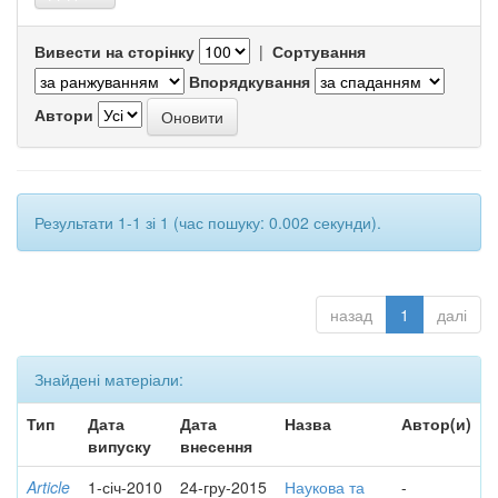
Вивести на сторінку
|
Сортування
Впорядкування
Автори
Результати 1-1 зі 1 (час пошуку: 0.002 секунди).
назад
1
далі
Знайдені матеріали:
Тип
Дата
Дата
Назва
Автор(и)
випуску
внесення
Article
1-січ-2010
24-гру-2015
Наукова та
-