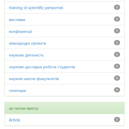
training of scientific personnel
1
виставки
1
конференції
1
міжнародні проекти
1
наукова діяльність
1
науково-дослідна робота студентів
1
наукові школи факультетів
1
семінари
1
за типом вмісту
Article
1