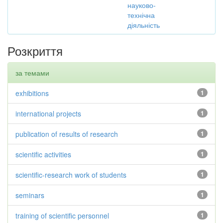
науково-
технічна
діяльність
Розкриття
за темами
exhibitions
1
international projects
1
publication of results of research
1
scientific activities
1
scientific-research work of students
1
seminars
1
training of scientific personnel
1