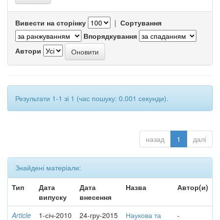
Вивести на сторінку
|
Сортування
Впорядкування
Автори
Результати 1-1 зі 1 (час пошуку: 0.001 секунди).
назад
1
далі
Знайдені матеріали:
Тип
Дата
Дата
Назва
Автор(и)
випуску
внесення
Article
1-січ-2010
24-гру-2015
Наукова та
-