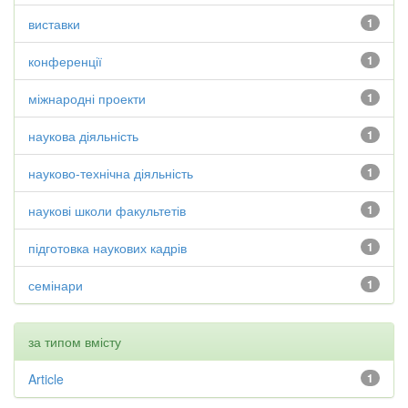
виставки
1
конференції
1
міжнародні проекти
1
наукова діяльність
1
науково-технічна діяльність
1
наукові школи факультетів
1
підготовка наукових кадрів
1
семінари
1
за типом вмісту
Article
1