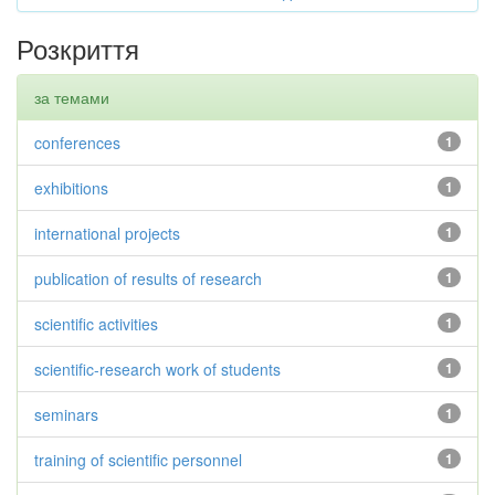
Розкриття
за темами
conferences
1
exhibitions
1
international projects
1
publication of results of research
1
scientific activities
1
scientific-research work of students
1
seminars
1
training of scientific personnel
1