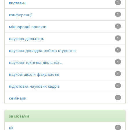
виставки
1
конференції
1
міжнародні проекти
1
наукова діяльність
1
науково-дослідна робота студентів
1
науково-технічна діяльність
1
наукові школи факультетів
1
підготовка наукових кадрів
1
семінари
1
за мовами
uk
1