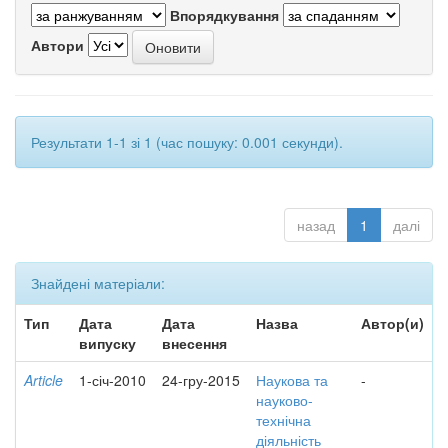
Впорядкування
Автори
Результати 1-1 зі 1 (час пошуку: 0.001 секунди).
назад
1
далі
Знайдені матеріали:
Тип
Дата
Дата
Назва
Автор(и)
випуску
внесення
Article
1-січ-2010
24-гру-2015
Наукова та
-
науково-
технічна
діяльність