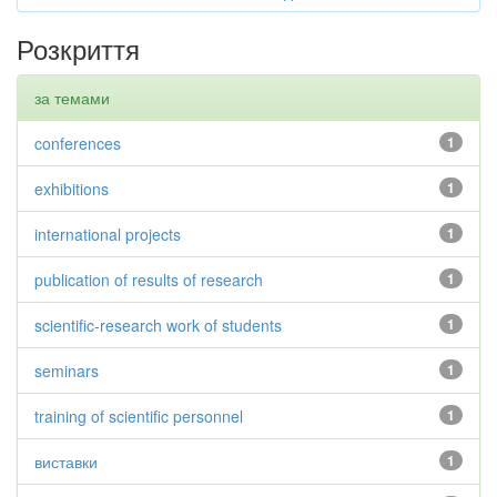
Розкриття
за темами
conferences
1
exhibitions
1
international projects
1
publication of results of research
1
scientific-research work of students
1
seminars
1
training of scientific personnel
1
виставки
1