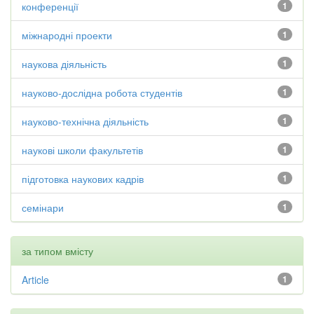
конференції
1
міжнародні проекти
1
наукова діяльність
1
науково-дослідна робота студентів
1
науково-технічна діяльність
1
наукові школи факультетів
1
підготовка наукових кадрів
1
семінари
1
за типом вмісту
Article
1