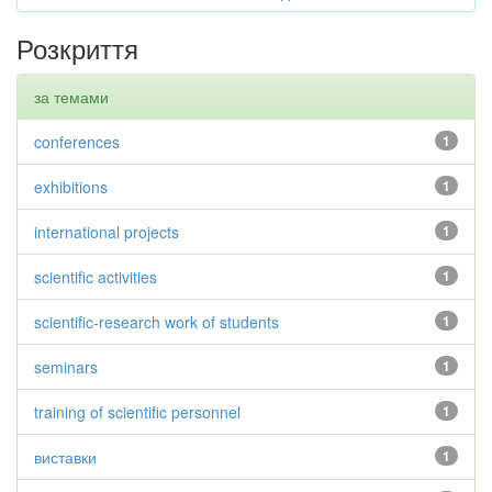
Розкриття
за темами
conferences
1
exhibitions
1
international projects
1
scientific activities
1
scientific-research work of students
1
seminars
1
training of scientific personnel
1
виставки
1