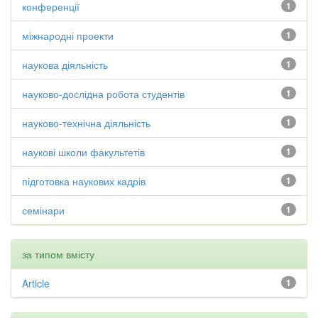
конференції
1
міжнародні проекти
1
наукова діяльність
1
науково-дослідна робота студентів
1
науково-технічна діяльність
1
наукові школи факультетів
1
підготовка наукових кадрів
1
семінари
1
за типом вмісту
Article
1