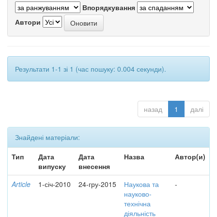
Впорядкування
Автори
Результати 1-1 зі 1 (час пошуку: 0.004 секунди).
назад
1
далі
Знайдені матеріали:
Тип
Дата
Дата
Назва
Автор(и)
випуску
внесення
Article
1-січ-2010
24-гру-2015
Наукова та
-
науково-
технічна
діяльність