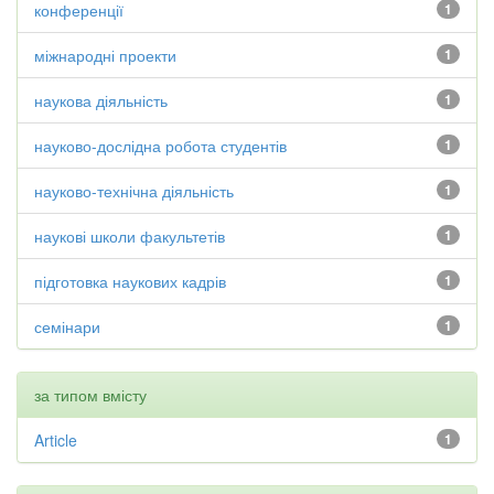
конференції
1
міжнародні проекти
1
наукова діяльність
1
науково-дослідна робота студентів
1
науково-технічна діяльність
1
наукові школи факультетів
1
підготовка наукових кадрів
1
семінари
1
за типом вмісту
Article
1