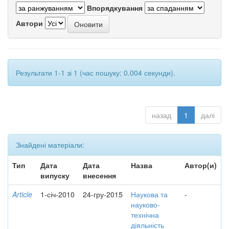
Впорядкування
Автори
Результати 1-1 зі 1 (час пошуку: 0.004 секунди).
назад
1
далі
Знайдені матеріали:
Тип
Дата
Дата
Назва
Автор(и)
випуску
внесення
Article
1-січ-2010
24-гру-2015
Наукова та
-
науково-
технічна
діяльність