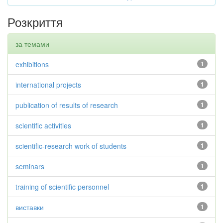
Розкриття
за темами
exhibitions
1
international projects
1
publication of results of research
1
scientific activities
1
scientific-research work of students
1
seminars
1
training of scientific personnel
1
виставки
1