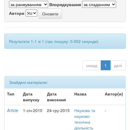
Впорядкування
Автори
Результати 1-1 зі 1 (час пошуку: 0.002 секунди).
назад
1
далі
Знайдені матеріали:
Тип
Дата
Дата
Назва
Автор(и)
випуску
внесення
Article
1-січ-2010
24-гру-2015
Наукова та
-
науково-
технічна
діяльність