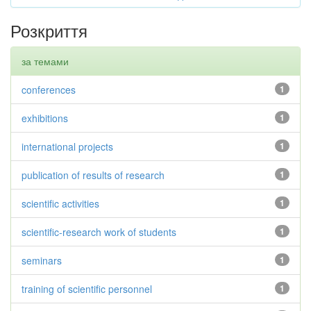
Розкриття
за темами
conferences
1
exhibitions
1
international projects
1
publication of results of research
1
scientific activities
1
scientific-research work of students
1
seminars
1
training of scientific personnel
1