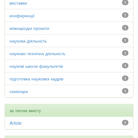
виставки
1
конференції
1
міжнародні проекти
1
наукова діяльність
1
науково-технічна діяльність
1
наукові школи факультетів
1
підготовка наукових кадрів
1
семінари
1
за типом вмісту
Article
1