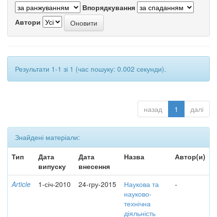
Впорядкування
Автори
Результати 1-1 зі 1 (час пошуку: 0.002 секунди).
назад
1
далі
Знайдені матеріали:
Тип
Дата
Дата
Назва
Автор(и)
випуску
внесення
Article
1-січ-2010
24-гру-2015
Наукова та
-
науково-
технічна
діяльність