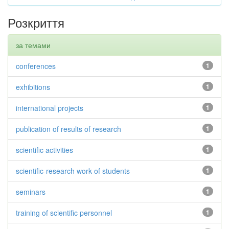
Розкриття
за темами
conferences
1
exhibitions
1
international projects
1
publication of results of research
1
scientific activities
1
scientific-research work of students
1
seminars
1
training of scientific personnel
1