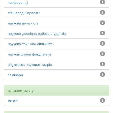
конференції
1
міжнародні проекти
1
наукова діяльність
1
науково-дослідна робота студентів
1
науково-технічна діяльність
1
наукові школи факультетів
1
підготовка наукових кадрів
1
семінари
1
за типом вмісту
Article
1