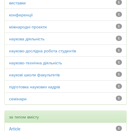
виставки
1
конференції
1
міжнародні проекти
1
наукова діяльність
1
науково-дослідна робота студентів
1
науково-технічна діяльність
1
наукові школи факультетів
1
підготовка наукових кадрів
1
семінари
1
за типом вмісту
Article
1