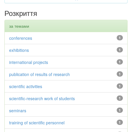
Розкриття
за темами
conferences
1
exhibitions
1
international projects
1
publication of results of research
1
scientific activities
1
scientific-research work of students
1
seminars
1
training of scientific personnel
1