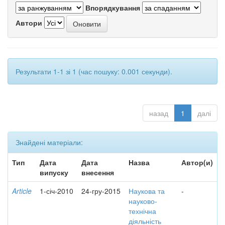
Впорядкування
Автори
Результати 1-1 зі 1 (час пошуку: 0.001 секунди).
назад
1
далі
Знайдені матеріали:
Тип
Дата
Дата
Назва
Автор(и)
випуску
внесення
Article
1-січ-2010
24-гру-2015
Наукова та
-
науково-
технічна
діяльність