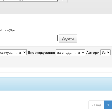
в пошуку.
Впорядкування
Автори
назад
1