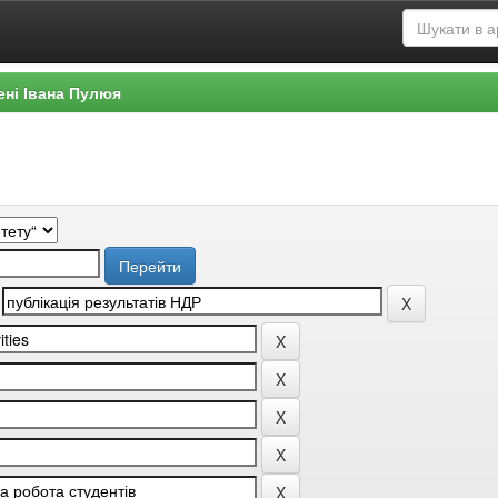
ені Івана Пулюя