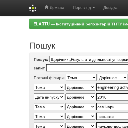
Домівка
Перегляд
Довідка
Skip
ELARTU — Інституційний репозитарій ТНТУ ім
navigation
Пошук
Пошук:
запит
Поточні фільтри: