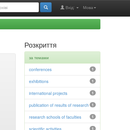
Вхід:
Мова
Розкриття
за темами
conferences
1
exhibitions
1
international projects
1
publication of results of research
1
research schools of faculties
1
scientific activities
1