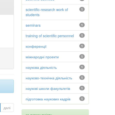
scientific-research work of
1
students
seminars
1
training of scientific personnel
1
конференції
1
міжнародні проекти
1
наукова діяльність
1
науково-технічна діяльність
1
наукові школи факультетів
1
підготовка наукових кадрів
1
далі
за типом вмісту