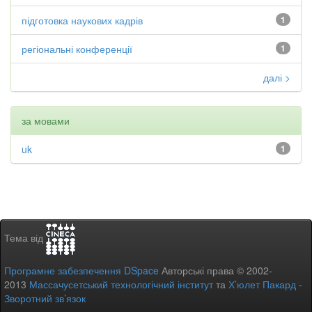
підготовка наукових кадрів
1
регіональні конференції
1
далі >
за мовами
uk
1
Тема від
Програмне забезпечення DSpace
Авторські права © 2002-
2013
Массачусетський технологічний інститут
та
Х’юлет Пакард
-
Зворотний зв’язок