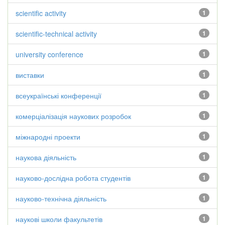
scientific activity
1
scientific-technical activity
1
university conference
1
виставки
1
всеукраїнські конференції
1
комерціалізація наукових розробок
1
міжнародні проекти
1
наукова діяльність
1
науково-дослідна робота студентів
1
науково-технічна діяльність
1
наукові школи факультетів
1