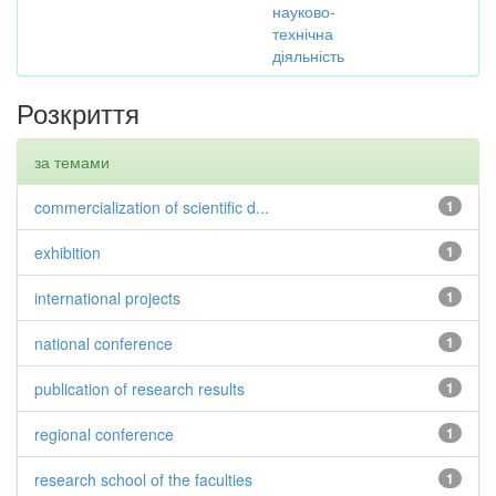
науково-
технічна
діяльність
Розкриття
за темами
commercialization of scientific d...
1
exhibition
1
international projects
1
national conference
1
publication of research results
1
regional conference
1
research school of the faculties
1