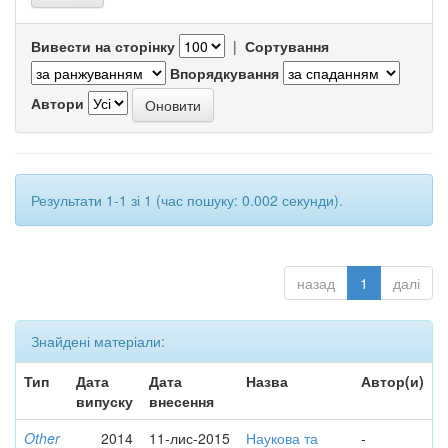
Вивести на сторінку
|
Сортування
Впорядкування
Автори
Результати 1-1 зі 1 (час пошуку: 0.002 секунди).
назад
1
далі
Знайдені матеріали:
Тип
Дата
Дата
Назва
Автор(и)
випуску
внесення
Other
2014
11-лис-2015
Наукова та
-