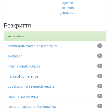
науково-
технічна
діяльність
Розкриття
за темами
commercialization of scientific d...
1
exhibition
1
international projects
1
national conference
1
publication of research results
1
regional conference
1
research school of the faculties
1