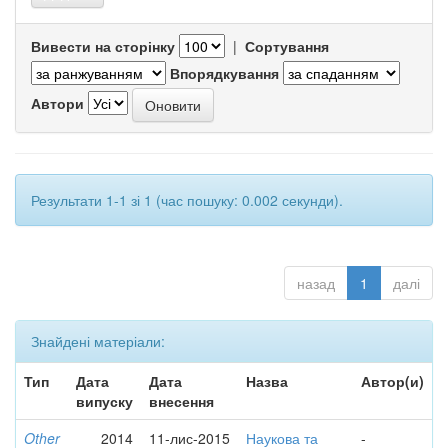
Вивести на сторінку
|
Сортування
Впорядкування
Автори
Результати 1-1 зі 1 (час пошуку: 0.002 секунди).
назад
1
далі
Знайдені матеріали:
Тип
Дата
Дата
Назва
Автор(и)
випуску
внесення
Other
2014
11-лис-2015
Наукова та
-