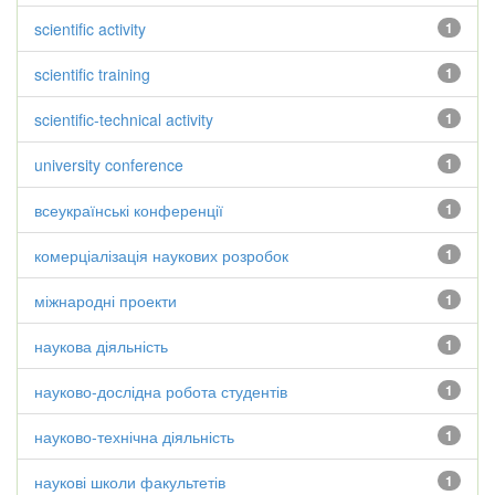
scientific activity
1
scientific training
1
scientific-technical activity
1
university conference
1
всеукраїнські конференції
1
комерціалізація наукових розробок
1
міжнародні проекти
1
наукова діяльність
1
науково-дослідна робота студентів
1
науково-технічна діяльність
1
наукові школи факультетів
1