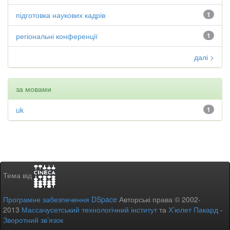
підготовка наукових кадрів
1
регіональні конференції
1
далі >
за мовами
uk
1
Тема від
Програмне забезпечення DSpace
Авторські права © 2002-
2013
Массачусетський технологічний інститут
та
Х’юлет Пакард
-
Зворотний зв’язок