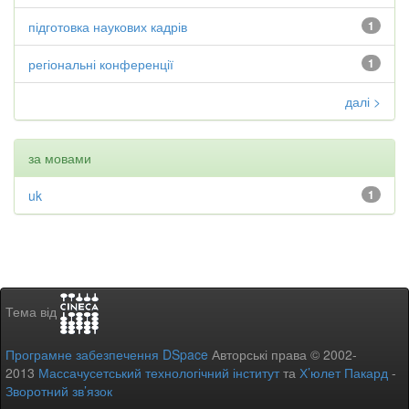
підготовка наукових кадрів
1
регіональні конференції
1
далі >
за мовами
uk
1
Тема від
Програмне забезпечення DSpace
Авторські права © 2002-
2013
Массачусетський технологічний інститут
та
Х’юлет Пакард
-
Зворотний зв’язок