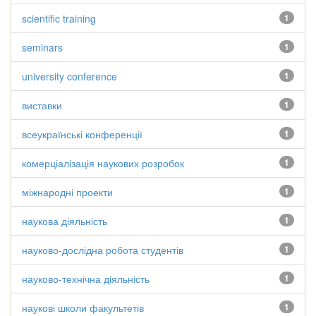
scientific training
1
seminars
1
university conference
1
виставки
1
всеукраїнські конференції
1
комерціалізація наукових розробок
1
міжнародні проекти
1
наукова діяльність
1
науково-дослідна робота студентів
1
науково-технічна діяльність
1
наукові школи факультетів
1