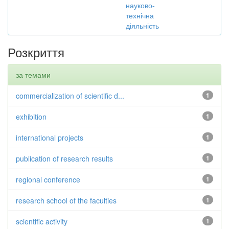
науково-
технічна
діяльність
Розкриття
за темами
commercialization of scientific d...
1
exhibition
1
international projects
1
publication of research results
1
regional conference
1
research school of the faculties
1
scientific activity
1