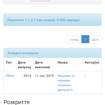
Результати 1-1 зі 1 (час пошуку: 0.002 секунди).
назад
1
далі
Знайдені матеріали:
Тип
Дата
Дата
Назва
Автор(и)
випуску
внесення
Other
2014
11-лис-2015
Наукова та
-
науково-
технічна
діяльність
Розкриття