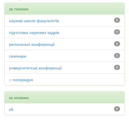
за темами
наукові школи факультетів
1
підготовка наукових кадрів
1
регіональні конференції
1
семінари
1
університетські конференції
1
< попередня
за мовами
uk
1