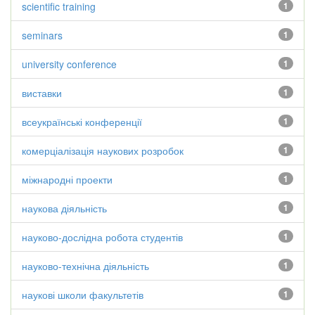
scientific training
1
seminars
1
university conference
1
виставки
1
всеукраїнські конференції
1
комерціалізація наукових розробок
1
міжнародні проекти
1
наукова діяльність
1
науково-дослідна робота студентів
1
науково-технічна діяльність
1
наукові школи факультетів
1