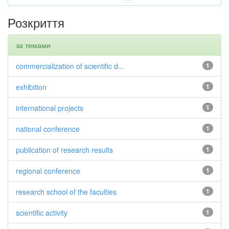
Розкриття
за темами
commercialization of scientific d...
1
exhibition
1
international projects
1
national conference
1
publication of research results
1
regional conference
1
research school of the faculties
1
scientific activity
1