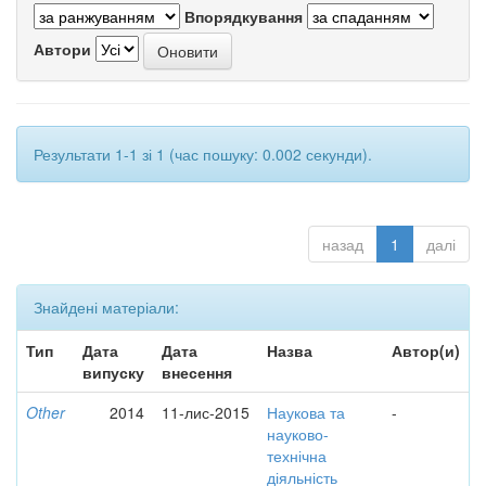
Впорядкування
Автори
Результати 1-1 зі 1 (час пошуку: 0.002 секунди).
назад
1
далі
Знайдені матеріали:
Тип
Дата
Дата
Назва
Автор(и)
випуску
внесення
Other
2014
11-лис-2015
Наукова та
-
науково-
технічна
діяльність