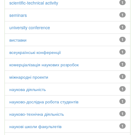
scientific-technical activity
1
seminars
1
university conference
1
виставки
1
всеукраїнські конференції
1
комерціалізація наукових розробок
1
міжнародні проекти
1
наукова діяльність
1
науково-дослідна робота студентів
1
науково-технічна діяльність
1
наукові школи факультетів
1