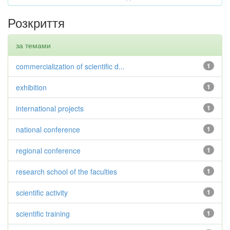
Розкриття
за темами
commercialization of scientific d...
1
exhibition
1
international projects
1
national conference
1
regional conference
1
research school of the faculties
1
scientific activity
1
scientific training
1