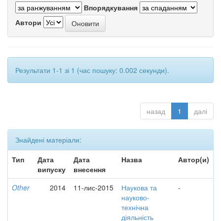
Впорядкування
Автори
Результати 1-1 зі 1 (час пошуку: 0.002 секунди).
назад
1
далі
Знайдені матеріали:
Тип
Дата
Дата
Назва
Автор(и)
випуску
внесення
Other
2014
11-лис-2015
Наукова та
-
науково-
технічна
діяльність