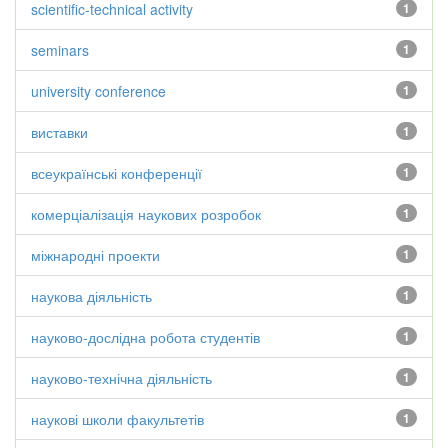
scientific-technical activity
1
seminars
1
university conference
1
виставки
1
всеукраїнські конференції
1
комерціалізація наукових розробок
1
міжнародні проекти
1
наукова діяльність
1
науково-дослідна робота студентів
1
науково-технічна діяльність
1
наукові школи факультетів
1