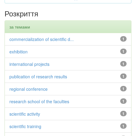
Розкриття
за темами
commercialization of scientific d...
1
exhibition
1
international projects
1
publication of research results
1
regional conference
1
research school of the faculties
1
scientific activity
1
scientific training
1