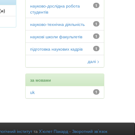
науково-дослідна робота
1
(и)
студентів
науково-технічна діяльність
1
наукові школи факультетів
1
підготовка наукових кадрів
1
далі >
за мовами
uk
1
огічний інститут
та
Х’юлет Пакард
-
Зворотний зв’язок