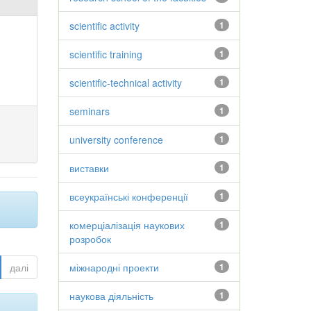
scientific activity
1
scientific training
1
scientific-technical activity
1
seminars
1
university conference
1
виставки
1
всеукраїнські конференції
1
комерціалізація наукових
1
розробок
далі
міжнародні проекти
1
наукова діяльність
1