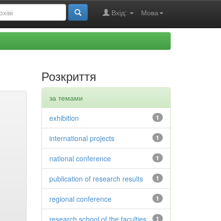
Вхід:
Мова
Розкриття
за темами
exhibition
1
international projects
1
national conference
1
publication of research results
1
regional conference
1
research school of the faculties
1