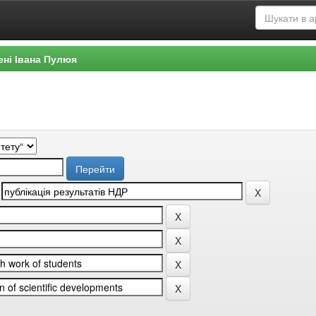
ені Івана Пулюя