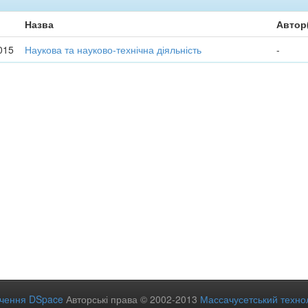
Назва
Автор
015
Наукова та науково-технічна діяльність
-
ечення DSpace
Авторські права © 2002-2013
Массачусетський технол