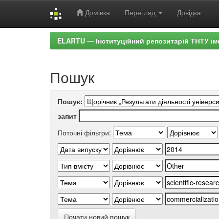
Домівка
Перегляд
Довідка
Skip
ELARTU — Інституційний репозитарій ТНТУ ім
navigation
Пошук
Пошук:
запит
Поточні фільтри:
Почати новий пошук