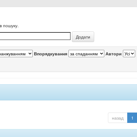
в пошуку.
Впорядкування
Автори
назад
1