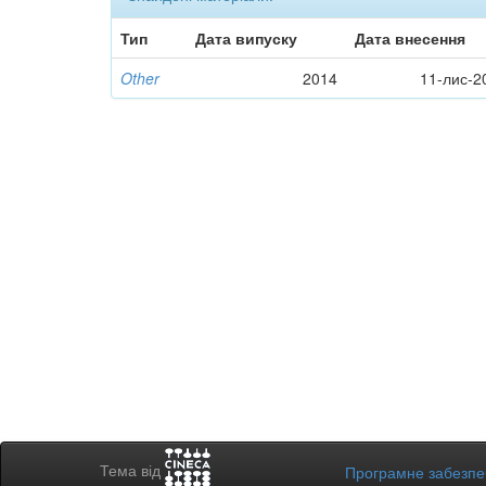
Тип
Дата випуску
Дата внесення
Other
2014
11-лис-2
Тема від
Програмне забезп