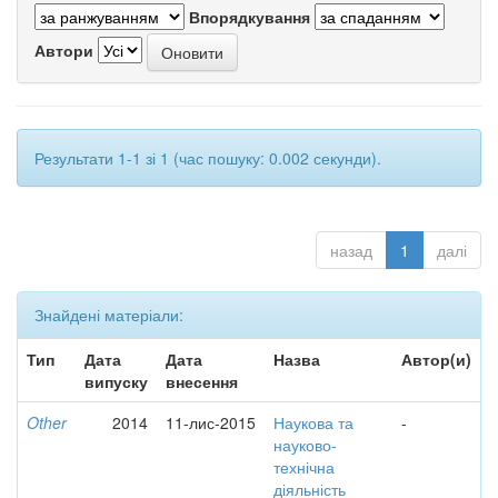
Впорядкування
Автори
Результати 1-1 зі 1 (час пошуку: 0.002 секунди).
назад
1
далі
Знайдені матеріали:
Тип
Дата
Дата
Назва
Автор(и)
випуску
внесення
Other
2014
11-лис-2015
Наукова та
-
науково-
технічна
діяльність