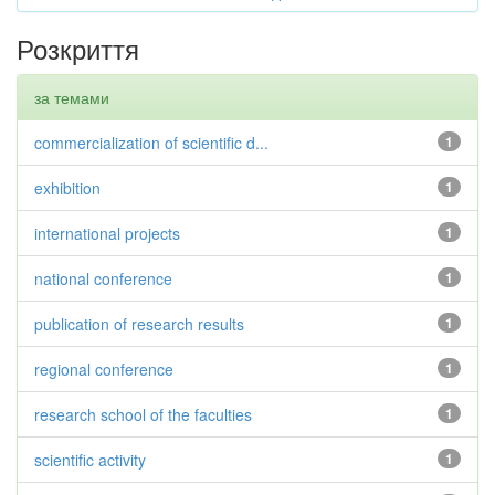
Розкриття
за темами
commercialization of scientific d...
1
exhibition
1
international projects
1
national conference
1
publication of research results
1
regional conference
1
research school of the faculties
1
scientific activity
1