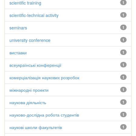
scientific training
1
scientific-technical activity
1
seminars
1
university conference
1
виставки
1
всеукраїнські конференції
1
комерціалізація наукових розробок
1
міжнародні проекти
1
наукова діяльність
1
науково-дослідна робота студентів
1
наукові школи факультетів
1