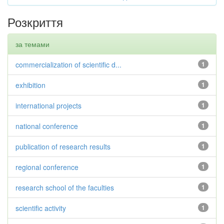
Розкриття
за темами
commercialization of scientific d...
1
exhibition
1
international projects
1
national conference
1
publication of research results
1
regional conference
1
research school of the faculties
1
scientific activity
1