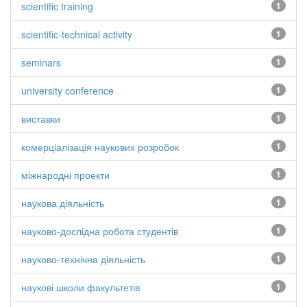
scientific training
1
scientific-technical activity
1
seminars
1
university conference
1
виставки
1
комерціалізація наукових розробок
1
міжнародні проекти
1
наукова діяльність
1
науково-дослідна робота студентів
1
науково-технічна діяльність
1
наукові школи факультетів
1