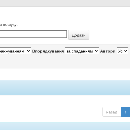
в пошуку.
Впорядкування
Автори
назад
1