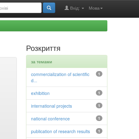
Вхід:
Мова
Розкриття
за темами
commercialization of scientific
1
d...
exhibition
1
international projects
1
national conference
1
publication of research results
1