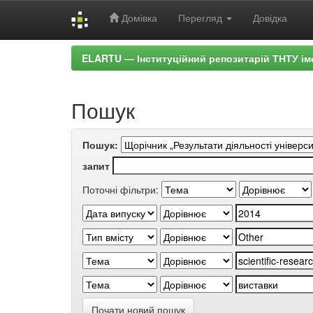
Домівка
Перегляд
Довідка
Skip
ELARTU — Інституційний репозитарій ТНТУ ім
navigation
Пошук
Пошук:
запит
Поточні фільтри:
Почати новий пошук