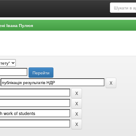
ені Івана Пулюя