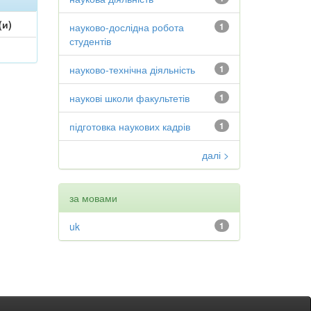
(и)
науково-дослідна робота
1
студентів
науково-технічна діяльність
1
наукові школи факультетів
1
підготовка наукових кадрів
1
далі >
за мовами
uk
1