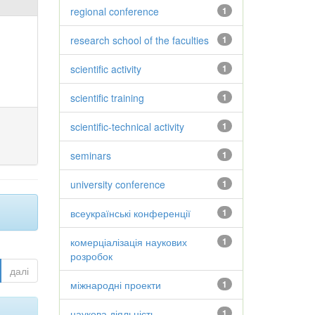
regional conference
1
research school of the faculties
1
scientific activity
1
scientific training
1
scientific-technical activity
1
seminars
1
university conference
1
всеукраїнські конференції
1
комерціалізація наукових
1
розробок
далі
міжнародні проекти
1
наукова діяльність
1