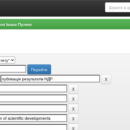
ені Івана Пулюя