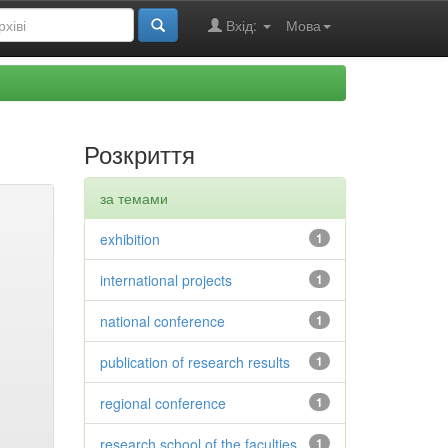
Вхід:
Мова
Розкриття
за темами
exhibition
1
international projects
1
national conference
1
publication of research results
1
regional conference
1
research school of the faculties
1