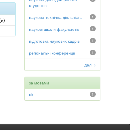
студентів
науково-технічна діяльність
1
(и)
наукові школи факультетів
1
підготовка наукових кадрів
1
регіональні конференції
1
далі >
за мовами
uk
1