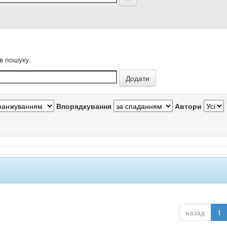
в пошуку.
Впорядкування
Автори
назад
1