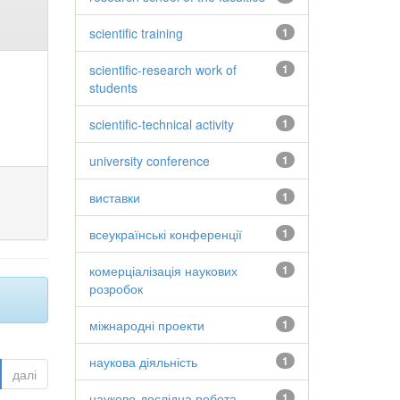
scientific training
1
scientific-research work of
1
students
scientific-technical activity
1
university conference
1
виставки
1
всеукраїнські конференції
1
комерціалізація наукових
1
розробок
міжнародні проекти
1
наукова діяльність
1
далі
науково-дослідна робота
1