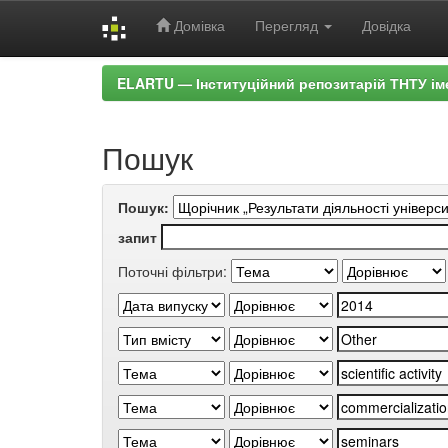
Домівка
Перегляд
Довідка
Skip
ELARTU — Інституційний репозитарій ТНТУ ім
navigation
Пошук
Пошук:
запит
Поточні фільтри: