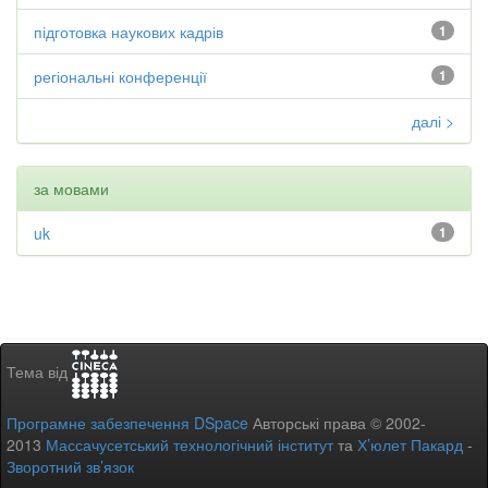
підготовка наукових кадрів
1
регіональні конференції
1
далі >
за мовами
uk
1
Тема від
Програмне забезпечення DSpace
Авторські права © 2002-
2013
Массачусетський технологічний інститут
та
Х’юлет Пакард
-
Зворотний зв’язок