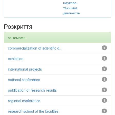
науково-
технічна
діяльність
Розкриття
за темами
commercialization of scientific d...
1
exhibition
1
international projects
1
national conference
1
publication of research results
1
regional conference
1
research school of the faculties
1