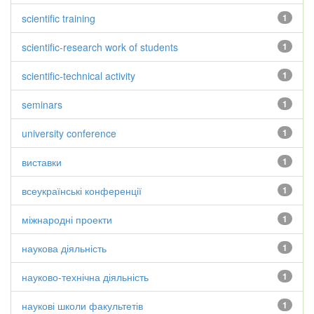
scientific training
1
scientific-research work of students
1
scientific-technical activity
1
seminars
1
university conference
1
виставки
1
всеукраїнські конференції
1
міжнародні проекти
1
наукова діяльність
1
науково-технічна діяльність
1
наукові школи факультетів
1