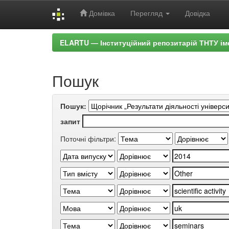
Домівка
Перегляд
Довідка
Skip
ELARTU — Інституційний репозитарій ТНТУ ім
navigation
Пошук
Пошук:
запит
Поточні фільтри: