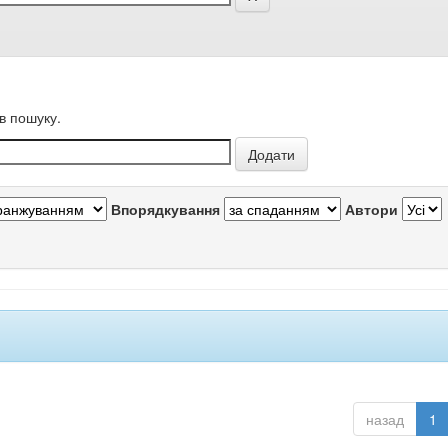
в пошуку.
Впорядкування
Автори
назад
1