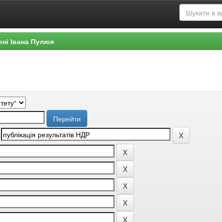
ені Івана Пулюя