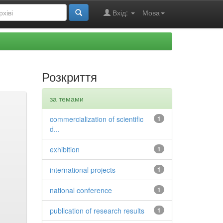
Вхід:
Мова
Розкриття
за темами
commercialization of scientific
1
d...
exhibition
1
international projects
1
national conference
1
publication of research results
1