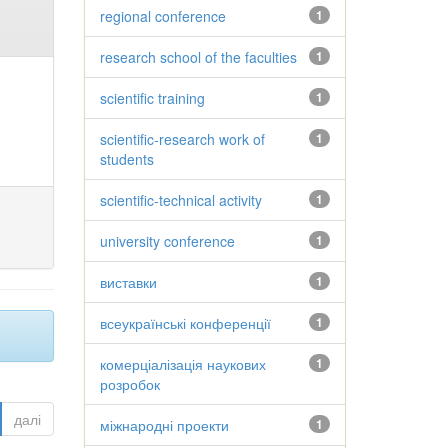
regional conference
1
research school of the faculties
1
scientific training
1
scientific-research work of
1
students
scientific-technical activity
1
university conference
1
виставки
1
всеукраїнські конференції
1
комерціалізація наукових
1
розробок
далі
міжнародні проекти
1