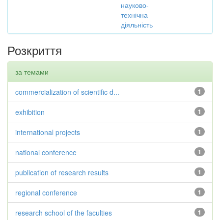
науково-
технічна
діяльність
Розкриття
за темами
commercialization of scientific d...
1
exhibition
1
international projects
1
national conference
1
publication of research results
1
regional conference
1
research school of the faculties
1