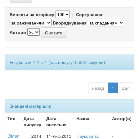
Вивести на сторінку
|
Сортування
Впорядкування
Автори
Результати 1-1 зі 1 (час пошуку: 0.002 секунди).
назад
1
далі
Знайдені матеріали:
Тип
Дата
Дата
Назва
Автор(и)
випуску
внесення
Other
2014
11-лис-2015
Наукова та
-