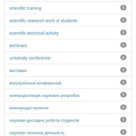
scientific training
1
scientific-research work of students
1
scientific-technical activity
1
seminars
1
university conference
1
виставки
1
всеукраїнські конференції
1
комерціалізація наукових розробок
1
міжнародні проекти
1
науково-дослідна робота студентів
1
науково-технічна діяльність
1