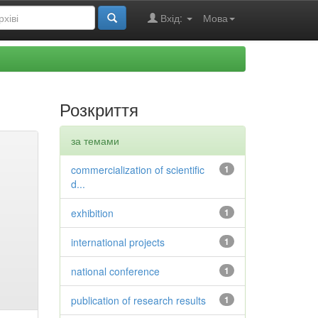
Вхід:
Мова
Розкриття
за темами
commercialization of scientific
1
d...
exhibition
1
international projects
1
national conference
1
publication of research results
1