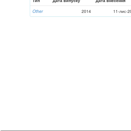
Тип
Дата випуску
Дата внесення
Other
2014
11-лис-2