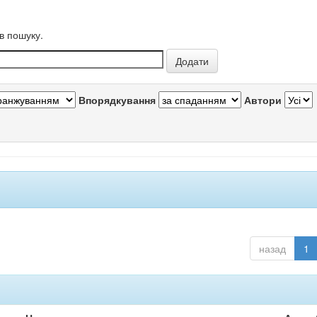
в пошуку.
Впорядкування
Автори
назад
1