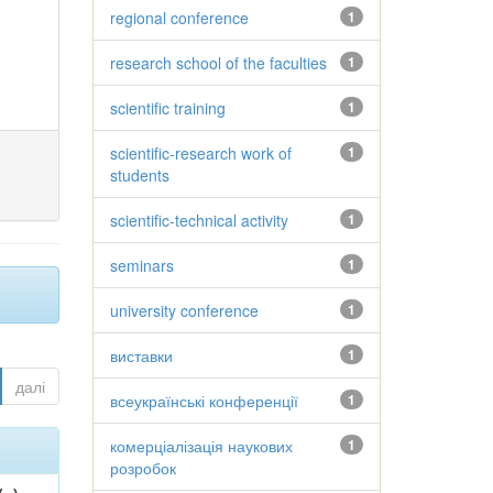
regional conference
1
research school of the faculties
1
scientific training
1
scientific-research work of
1
students
scientific-technical activity
1
seminars
1
university conference
1
виставки
1
далі
всеукраїнські конференції
1
комерціалізація наукових
1
розробок