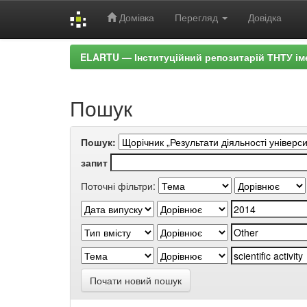
Домівка
Перегляд
Довідка
Skip
ELARTU — Інституційний репозитарій ТНТУ ім
navigation
Пошук
Пошук:
запит
Поточні фільтри:
Почати новий пошук