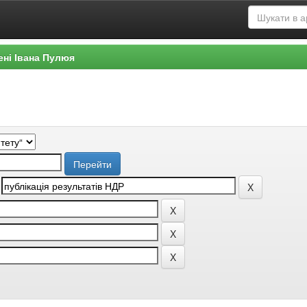
ені Івана Пулюя