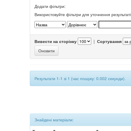
Додати фільтри:
Використовуйте фільтри для уточнення результаті
Вивести на сторінку
|
Сортування
Результати 1-1 зі 1 (час пошуку: 0.002 секунди).
Знайдені матеріали: