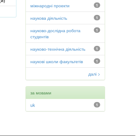
(и)
міжнародні проекти
1
наукова діяльність
1
науково-дослідна робота
1
студентів
науково-технічна діяльність
1
наукові школи факультетів
1
далі >
за мовами
uk
1