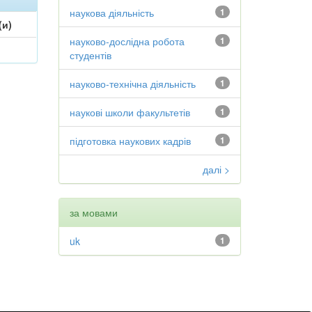
наукова діяльність
1
(и)
науково-дослідна робота
1
студентів
науково-технічна діяльність
1
наукові школи факультетів
1
підготовка наукових кадрів
1
далі >
за мовами
uk
1