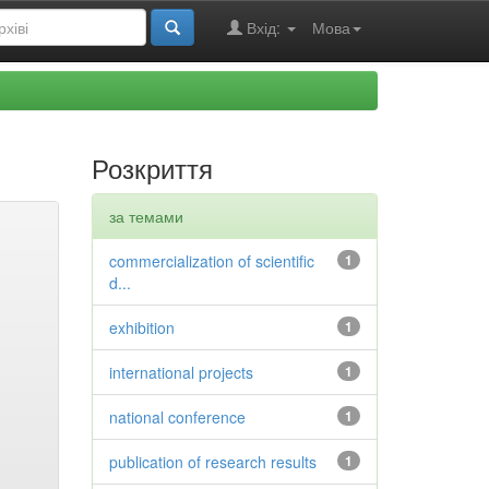
Вхід:
Мова
Розкриття
за темами
commercialization of scientific
1
d...
exhibition
1
international projects
1
national conference
1
publication of research results
1