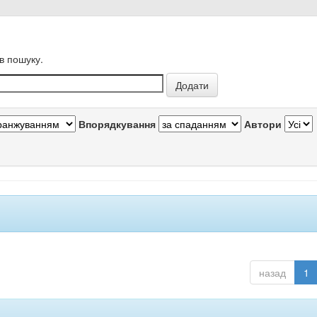
в пошуку.
Впорядкування
Автори
назад
1