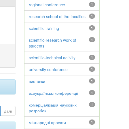
regional conference
1
research school of the faculties
1
scientific training
1
scientific-research work of
1
students
scientific-technical activity
1
university conference
1
виставки
1
всеукраїнські конференції
1
комерціалізація наукових
1
розробок
далі
міжнародні проекти
1