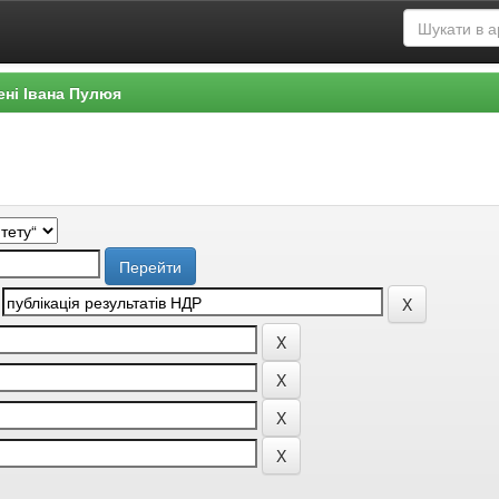
ені Івана Пулюя