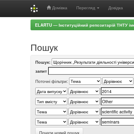
Домівка
Перегляд
Довідка
Skip
ELARTU — Інституційний репозитарій ТНТУ ім
navigation
Пошук
Пошук:
запит
Поточні фільтри:
Почати новий пошук