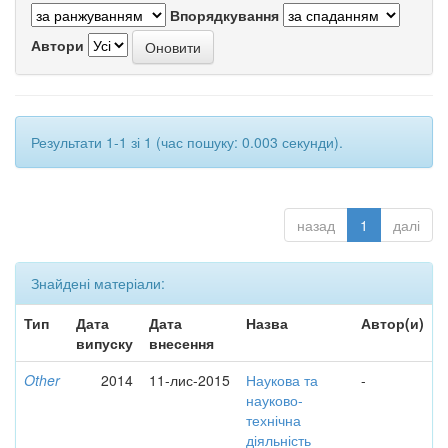
Впорядкування
Автори
Результати 1-1 зі 1 (час пошуку: 0.003 секунди).
назад
1
далі
Знайдені матеріали:
Тип
Дата
Дата
Назва
Автор(и)
випуску
внесення
Other
2014
11-лис-2015
Наукова та
-
науково-
технічна
діяльність