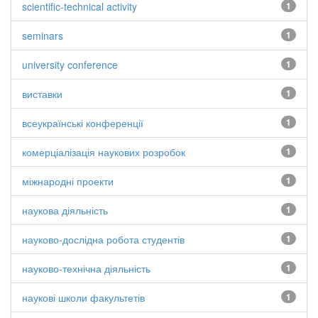
scientific-technical activity
1
seminars
1
university conference
1
виставки
1
всеукраїнські конференції
1
комерціалізація наукових розробок
1
міжнародні проекти
1
наукова діяльність
1
науково-дослідна робота студентів
1
науково-технічна діяльність
1
наукові школи факультетів
1