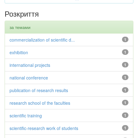
Розкриття
за темами
commercialization of scientific d...
1
exhibition
1
international projects
1
national conference
1
publication of research results
1
research school of the faculties
1
scientific training
1
scientific-research work of students
1