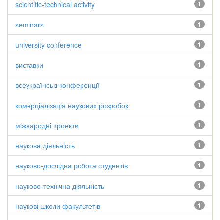
scientific-technical activity
1
seminars
1
university conference
1
виставки
1
всеукраїнські конференції
1
комерціалізація наукових розробок
1
міжнародні проекти
1
наукова діяльність
1
науково-дослідна робота студентів
1
науково-технічна діяльність
1
наукові школи факультетів
1